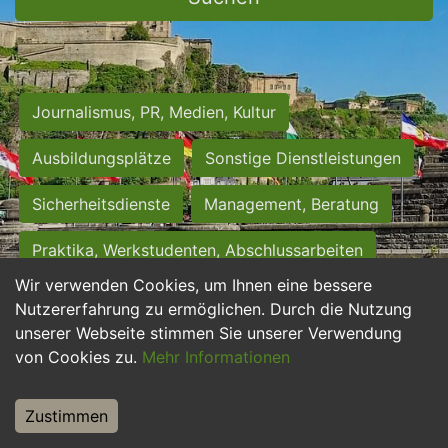
Journalismus, PR, Medien, Kultur
Ausbildungsplätze
Sonstige Dienstleistungen
Sicherheitsdienste
Management, Beratung
Praktika, Werkstudenten, Abschlussarbeiten
Wir verwenden Cookies, um Ihnen eine bessere
Personalwesen
Assistenz, Sekretariat
Nutzererfahrung zu ermöglichen. Durch die Nutzung
unserer Webseite stimmen Sie unserer Verwendung
Hilfskräfte, Aushilfs- und Nebenjobs
von Cookies zu.
Mehr Informationen
Einkauf, Logistik, Materialwirtschaft
Zustimmen
Weiterbildung, Studium, duale Ausbildung