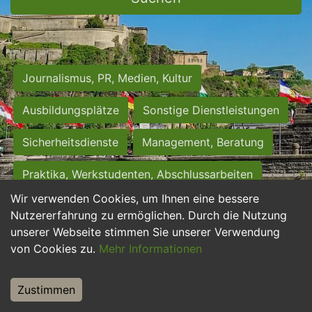
Journalismus, PR, Medien, Kultur
Ausbildungsplätze
Sonstige Dienstleistungen
Sicherheitsdienste
Management, Beratung
Praktika, Werkstudenten, Abschlussarbeiten
Wir verwenden Cookies, um Ihnen eine bessere
Personalwesen
Assistenz, Sekretariat
Nutzererfahrung zu ermöglichen. Durch die Nutzung
unserer Webseite stimmen Sie unserer Verwendung
Hilfskräfte, Aushilfs- und Nebenjobs
von Cookies zu.
Mehr Informationen
Einkauf, Logistik, Materialwirtschaft
Zustimmen
Weiterbildung, Studium, duale Ausbildung