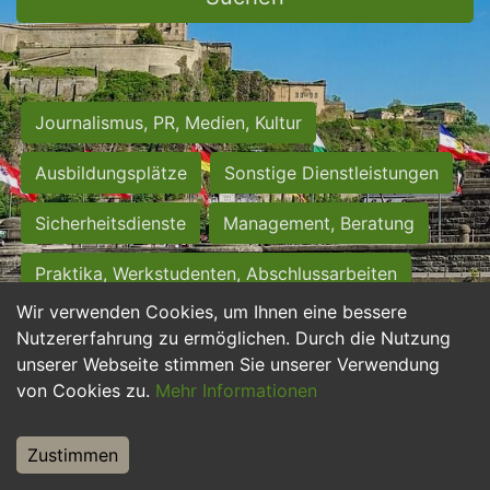
Journalismus, PR, Medien, Kultur
Ausbildungsplätze
Sonstige Dienstleistungen
Sicherheitsdienste
Management, Beratung
Praktika, Werkstudenten, Abschlussarbeiten
Wir verwenden Cookies, um Ihnen eine bessere
Personalwesen
Assistenz, Sekretariat
Nutzererfahrung zu ermöglichen. Durch die Nutzung
unserer Webseite stimmen Sie unserer Verwendung
Hilfskräfte, Aushilfs- und Nebenjobs
von Cookies zu.
Mehr Informationen
Einkauf, Logistik, Materialwirtschaft
Zustimmen
Weiterbildung, Studium, duale Ausbildung