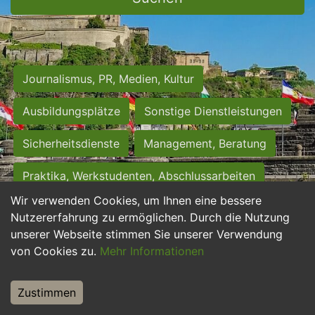
Journalismus, PR, Medien, Kultur
Ausbildungsplätze
Sonstige Dienstleistungen
Sicherheitsdienste
Management, Beratung
Praktika, Werkstudenten, Abschlussarbeiten
Wir verwenden Cookies, um Ihnen eine bessere
Personalwesen
Assistenz, Sekretariat
Nutzererfahrung zu ermöglichen. Durch die Nutzung
unserer Webseite stimmen Sie unserer Verwendung
Hilfskräfte, Aushilfs- und Nebenjobs
von Cookies zu.
Mehr Informationen
Einkauf, Logistik, Materialwirtschaft
Zustimmen
Weiterbildung, Studium, duale Ausbildung