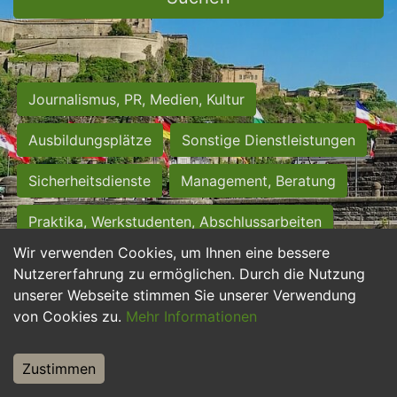
Journalismus, PR, Medien, Kultur
Ausbildungsplätze
Sonstige Dienstleistungen
Sicherheitsdienste
Management, Beratung
Praktika, Werkstudenten, Abschlussarbeiten
Wir verwenden Cookies, um Ihnen eine bessere
Personalwesen
Assistenz, Sekretariat
Nutzererfahrung zu ermöglichen. Durch die Nutzung
unserer Webseite stimmen Sie unserer Verwendung
Hilfskräfte, Aushilfs- und Nebenjobs
von Cookies zu.
Mehr Informationen
Einkauf, Logistik, Materialwirtschaft
Zustimmen
Weiterbildung, Studium, duale Ausbildung