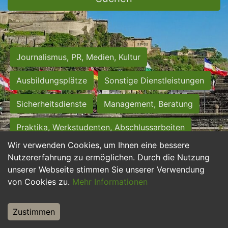
Journalismus, PR, Medien, Kultur
Ausbildungsplätze
Sonstige Dienstleistungen
Sicherheitsdienste
Management, Beratung
Praktika, Werkstudenten, Abschlussarbeiten
Wir verwenden Cookies, um Ihnen eine bessere
Personalwesen
Assistenz, Sekretariat
Nutzererfahrung zu ermöglichen. Durch die Nutzung
unserer Webseite stimmen Sie unserer Verwendung
Hilfskräfte, Aushilfs- und Nebenjobs
von Cookies zu.
Mehr Informationen
Einkauf, Logistik, Materialwirtschaft
Zustimmen
Weiterbildung, Studium, duale Ausbildung