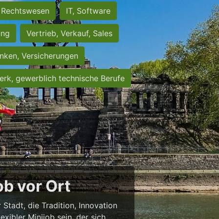
Rechtswesen
IT, Software
ung
Vertrieb, Verkauf, Sales
nken, Versicherungen
rk, gewerblich technische Berufe
b vor Ort
 Stadt, die Tradition, Innovation
exibler Minijob sein, der sich