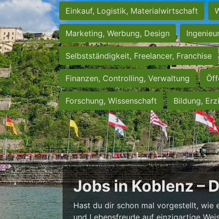
Einkauf, Logistik, Materialwirtschaft
W
Marketing, Werbung, Design
Ingenieu
Selbstständigkeit, Freelancer, Franchise
Finanzen, Controlling, Verwaltung
Öff
Forschung, Wissenschaft
Bildung, Erz
Jobs in Koblenz – 
Hast du dir schon mal vorgestellt, wie 
und Lebensfreude auf einzigartige Weise 