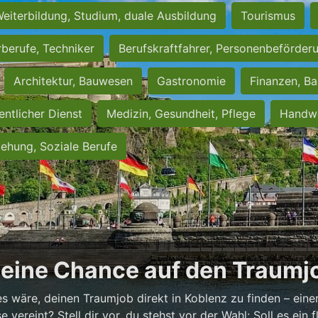
eiterbildung, Studium, duale Ausbildung
Tourismus
rberufe, Techniker
Berufskraftfahrer, Personenbeförder
Architektur, Bauwesen
Gastronomie
Finanzen, Ba
entlicher Dienst
Medizin, Gesundheit, Pflege
Handwe
iehung, Soziale Berufe
Deine Chance auf den Traumjo
es wäre, deinen Traumjob direkt in Koblenz zu finden – einer
vereint? Stell dir vor, du stehst vor der Wahl: Soll es ein fl