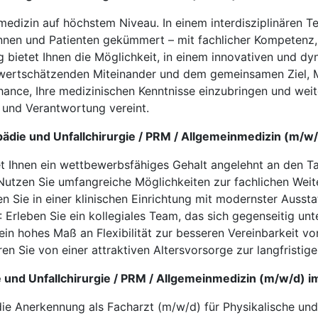
smedizin auf höchstem Niveau. In einem interdisziplinären T
innen und Patienten gekümmert – mit fachlicher Kompetenz
ng bietet Ihnen die Möglichkeit, in einem innovativen und 
em wertschätzenden Miteinander und dem gemeinsamen Ziel,
hance, Ihre medizinischen Kenntnisse einzubringen und weit
 und Verantwortung vereint.
opädie und Unfallchirurgie / PRM / Allgemeinmedizin (m/w
tet Ihnen ein wettbewerbsfähiges Gehalt angelehnt an den Ta
Nutzen Sie umfangreiche Möglichkeiten zur fachlichen Weit
en Sie in einer klinischen Einrichtung mit modernster Auss
: Erleben Sie ein kollegiales Team, das sich gegenseitig unt
ein hohes Maß an Flexibilität zur besseren Vereinbarkeit vo
eren Sie von einer attraktiven Altersvorsorge zur langfristig
ie und Unfallchirurgie / PRM / Allgemeinmedizin (m/w/d) 
die Anerkennung als Facharzt (m/w/d) für Physikalische und