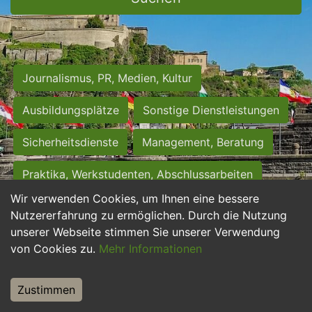
Journalismus, PR, Medien, Kultur
Ausbildungsplätze
Sonstige Dienstleistungen
Sicherheitsdienste
Management, Beratung
Praktika, Werkstudenten, Abschlussarbeiten
Wir verwenden Cookies, um Ihnen eine bessere
Personalwesen
Assistenz, Sekretariat
Nutzererfahrung zu ermöglichen. Durch die Nutzung
unserer Webseite stimmen Sie unserer Verwendung
Hilfskräfte, Aushilfs- und Nebenjobs
von Cookies zu.
Mehr Informationen
Einkauf, Logistik, Materialwirtschaft
Zustimmen
Weiterbildung, Studium, duale Ausbildung