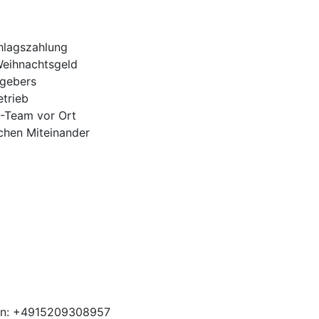
hlagszahlung
Weihnachtsgeld
tgebers
trieb
H-Team vor Ort
ichen Miteinander
ben: +4915209308957