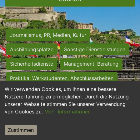
Journalismus, PR, Medien, Kultur
Ausbildungsplätze
Sonstige Dienstleistungen
Sicherheitsdienste
Management, Beratung
Praktika, Werkstudenten, Abschlussarbeiten
Wir verwenden Cookies, um Ihnen eine bessere
Personalwesen
Assistenz, Sekretariat
Nutzererfahrung zu ermöglichen. Durch die Nutzung
unserer Webseite stimmen Sie unserer Verwendung
Hilfskräfte, Aushilfs- und Nebenjobs
von Cookies zu.
Mehr Informationen
Einkauf, Logistik, Materialwirtschaft
Zustimmen
Weiterbildung, Studium, duale Ausbildung