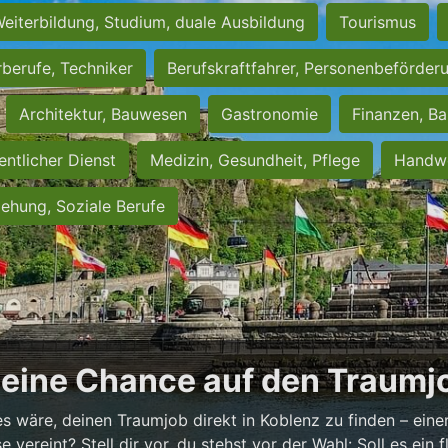
eiterbildung, Studium, duale Ausbildung
Tourismus
rberufe, Techniker
Berufskraftfahrer, Personenbeförder
Architektur, Bauwesen
Gastronomie
Finanzen, Ba
entlicher Dienst
Medizin, Gesundheit, Pflege
Handwe
iehung, Soziale Berufe
Deine Chance auf den Traumjo
es wäre, deinen Traumjob direkt in Koblenz zu finden – einer
vereint? Stell dir vor, du stehst vor der Wahl: Soll es ein fl