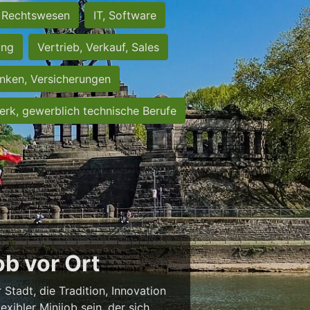
Rechtswesen
IT, Software
ung
Vertrieb, Verkauf, Sales
nken, Versicherungen
rk, gewerblich technische Berufe
b vor Ort
 Stadt, die Tradition, Innovation
exibler Minijob sein, der sich