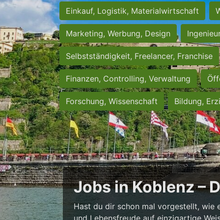
Einkauf, Logistik, Materialwirtschaft
W
Marketing, Werbung, Design
Ingenieu
Selbstständigkeit, Freelancer, Franchise
Finanzen, Controlling, Verwaltung
Öff
Forschung, Wissenschaft
Bildung, Erz
Jobs in Koblenz – 
Hast du dir schon mal vorgestellt, wie 
und Lebensfreude auf einzigartige Weise 