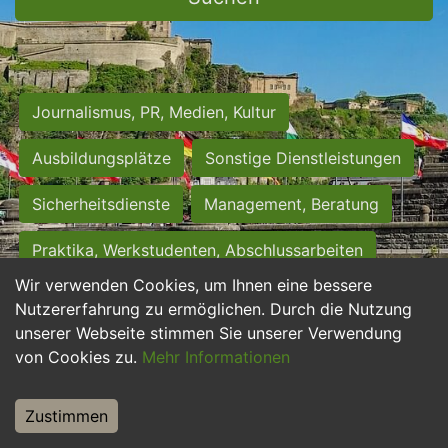
Journalismus, PR, Medien, Kultur
Ausbildungsplätze
Sonstige Dienstleistungen
Sicherheitsdienste
Management, Beratung
Praktika, Werkstudenten, Abschlussarbeiten
Wir verwenden Cookies, um Ihnen eine bessere
Personalwesen
Assistenz, Sekretariat
Nutzererfahrung zu ermöglichen. Durch die Nutzung
unserer Webseite stimmen Sie unserer Verwendung
Hilfskräfte, Aushilfs- und Nebenjobs
von Cookies zu.
Mehr Informationen
Einkauf, Logistik, Materialwirtschaft
Zustimmen
Weiterbildung, Studium, duale Ausbildung