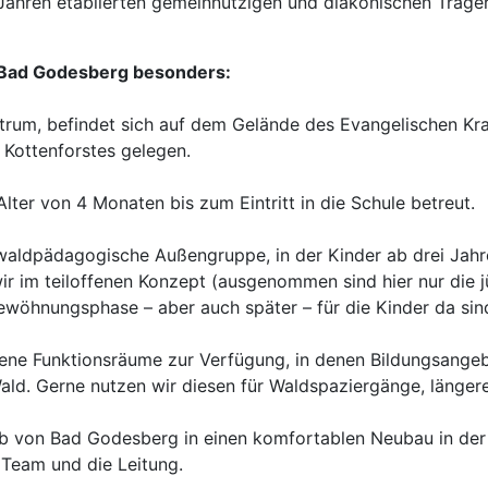
 Jahren etablierten gemeinnützigen und diakonischen Träge
-Bad Godesberg besonders:
entrum, befindet sich auf dem Gelände des Evangelischen K
Kottenforstes gelegen.
lter von 4 Monaten bis zum Eintritt in die Schule betreut.
 waldpädagogische Außengruppe, in der Kinder ab drei Jahren
ir im teiloffenen Konzept (ausgenommen sind hier nur die j
ewöhnungsphase – aber auch später – für die Kinder da sin
dene Funktionsräume zur Verfügung, in denen Bildungsange
Wald. Gerne nutzen wir diesen für Waldspaziergänge, länge
b von Bad Godesberg in einen komfortablen Neubau in der F
 Team und die Leitung.