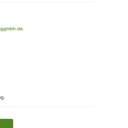
@ggmbh.de
.
ng.