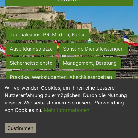
Journalismus, PR, Medien, Kultur
Ausbildungsplätze
Sonstige Dienstleistungen
Sicherheitsdienste
Management, Beratung
Praktika, Werkstudenten, Abschlussarbeiten
Wir verwenden Cookies, um Ihnen eine bessere
Personalwesen
Assistenz, Sekretariat
Nutzererfahrung zu ermöglichen. Durch die Nutzung
unserer Webseite stimmen Sie unserer Verwendung
Hilfskräfte, Aushilfs- und Nebenjobs
von Cookies zu.
Mehr Informationen
Einkauf, Logistik, Materialwirtschaft
Zustimmen
Weiterbildung, Studium, duale Ausbildung