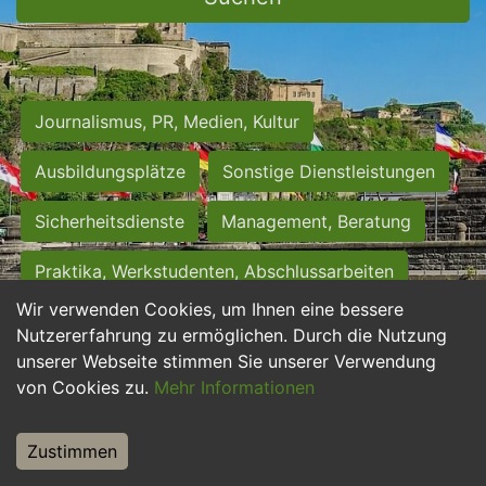
Journalismus, PR, Medien, Kultur
Ausbildungsplätze
Sonstige Dienstleistungen
Sicherheitsdienste
Management, Beratung
Praktika, Werkstudenten, Abschlussarbeiten
Wir verwenden Cookies, um Ihnen eine bessere
Personalwesen
Assistenz, Sekretariat
Nutzererfahrung zu ermöglichen. Durch die Nutzung
unserer Webseite stimmen Sie unserer Verwendung
Hilfskräfte, Aushilfs- und Nebenjobs
von Cookies zu.
Mehr Informationen
Einkauf, Logistik, Materialwirtschaft
Zustimmen
Weiterbildung, Studium, duale Ausbildung