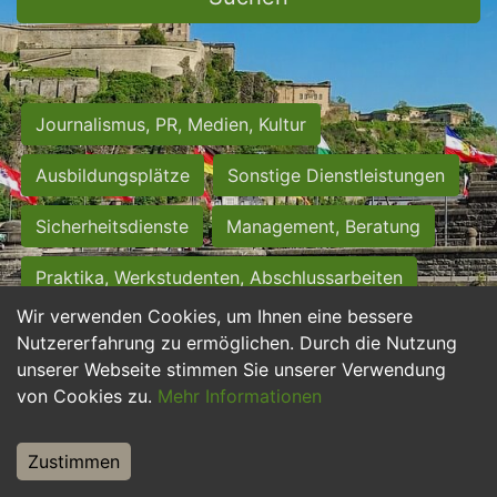
Journalismus, PR, Medien, Kultur
Ausbildungsplätze
Sonstige Dienstleistungen
Sicherheitsdienste
Management, Beratung
Praktika, Werkstudenten, Abschlussarbeiten
Wir verwenden Cookies, um Ihnen eine bessere
Personalwesen
Assistenz, Sekretariat
Nutzererfahrung zu ermöglichen. Durch die Nutzung
unserer Webseite stimmen Sie unserer Verwendung
Hilfskräfte, Aushilfs- und Nebenjobs
von Cookies zu.
Mehr Informationen
Einkauf, Logistik, Materialwirtschaft
Zustimmen
Weiterbildung, Studium, duale Ausbildung