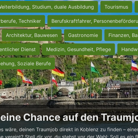
eiterbildung, Studium, duale Ausbildung
Tourismus
rberufe, Techniker
Berufskraftfahrer, Personenbeförder
Architektur, Bauwesen
Gastronomie
Finanzen, Ba
entlicher Dienst
Medizin, Gesundheit, Pflege
Handwe
iehung, Soziale Berufe
Deine Chance auf den Traumjo
es wäre, deinen Traumjob direkt in Koblenz zu finden – einer
vereint? Stell dir vor, du stehst vor der Wahl: Soll es ein fl