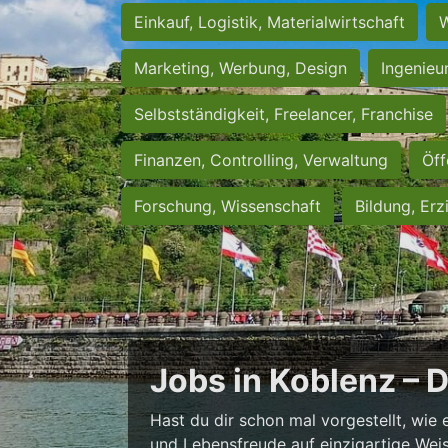
Einkauf, Logistik, Materialwirtschaft
W
Marketing, Werbung, Design
Ingenieu
Selbstständigkeit, Freelancer, Franchise
Finanzen, Controlling, Verwaltung
Öff
Forschung, Wissenschaft
Bildung, Erz
Jobs in Koblenz – 
Hast du dir schon mal vorgestellt, wie 
und Lebensfreude auf einzigartige Weise 