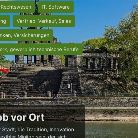
Rechtswesen
IT, Software
ung
Vertrieb, Verkauf, Sales
nken, Versicherungen
rk, gewerblich technische Berufe
b vor Ort
 Stadt, die Tradition, Innovation
exibler Minijob sein, der sich