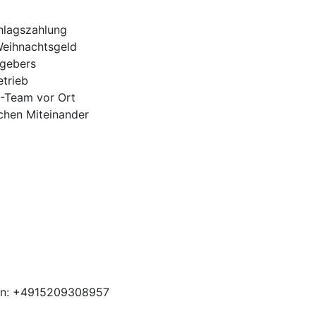
hlagszahlung
Weihnachtsgeld
tgebers
trieb
H-Team vor Ort
ichen Miteinander
ben: +4915209308957