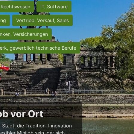
Rechtswesen
IT, Software
ung
Vertrieb, Verkauf, Sales
nken, Versicherungen
rk, gewerblich technische Berufe
b vor Ort
 Stadt, die Tradition, Innovation
exibler Minijob sein, der sich