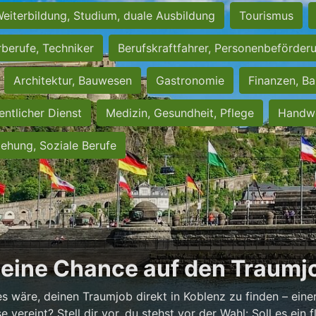
eiterbildung, Studium, duale Ausbildung
Tourismus
rberufe, Techniker
Berufskraftfahrer, Personenbeförder
Architektur, Bauwesen
Gastronomie
Finanzen, Ba
entlicher Dienst
Medizin, Gesundheit, Pflege
Handwe
iehung, Soziale Berufe
Deine Chance auf den Traumjo
es wäre, deinen Traumjob direkt in Koblenz zu finden – einer
vereint? Stell dir vor, du stehst vor der Wahl: Soll es ein fl