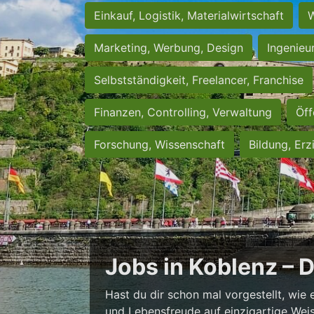
Einkauf, Logistik, Materialwirtschaft
W
Marketing, Werbung, Design
Ingenieu
Selbstständigkeit, Freelancer, Franchise
Finanzen, Controlling, Verwaltung
Öff
Forschung, Wissenschaft
Bildung, Erz
Jobs in Koblenz – 
Hast du dir schon mal vorgestellt, wie 
und Lebensfreude auf einzigartige Weise 