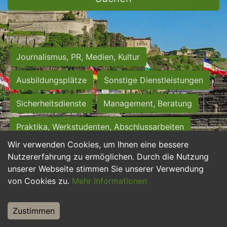
Journalismus, PR, Medien, Kultur
Ausbildungsplätze
Sonstige Dienstleistungen
Sicherheitsdienste
Management, Beratung
Praktika, Werkstudenten, Abschlussarbeiten
Wir verwenden Cookies, um Ihnen eine bessere
Personalwesen
Assistenz, Sekretariat
Nutzererfahrung zu ermöglichen. Durch die Nutzung
unserer Webseite stimmen Sie unserer Verwendung
Hilfskräfte, Aushilfs- und Nebenjobs
von Cookies zu.
Mehr Informationen
Einkauf, Logistik, Materialwirtschaft
Zustimmen
Weiterbildung, Studium, duale Ausbildung