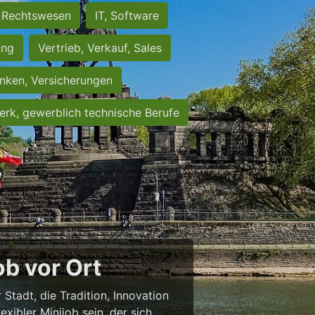
Rechtswesen
IT, Software
ung
Vertrieb, Verkauf, Sales
nken, Versicherungen
rk, gewerblich technische Berufe
b vor Ort
 Stadt, die Tradition, Innovation
exibler Minijob sein, der sich