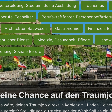
eiterbildung, Studium, duale Ausbildung
Tourismus
rberufe, Techniker
Berufskraftfahrer, Personenbeförder
Architektur, Bauwesen
Gastronomie
Finanzen, Ba
entlicher Dienst
Medizin, Gesundheit, Pflege
Handwe
iehung, Soziale Berufe
Deine Chance auf den Traumjo
es wäre, deinen Traumjob direkt in Koblenz zu finden – einer
vereint? Stell dir vor, du stehst vor der Wahl: Soll es ein fl