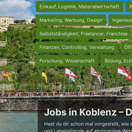
Einkauf, Logistik, Materialwirtschaft
W
Marketing, Werbung, Design
Ingenieu
Selbstständigkeit, Freelancer, Franchise
Finanzen, Controlling, Verwaltung
Öff
Forschung, Wissenschaft
Bildung, Erz
Jobs in Koblenz – 
Hast du dir schon mal vorgestellt, wie 
und Lebensfreude auf einzigartige Weise 