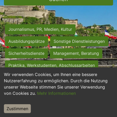
Journalismus, PR, Medien, Kultur
Ausbildungsplätze
Sonstige Dienstleistungen
Sicherheitsdienste
Management, Beratung
Praktika, Werkstudenten, Abschlussarbeiten
Wir verwenden Cookies, um Ihnen eine bessere
Personalwesen
Assistenz, Sekretariat
Nutzererfahrung zu ermöglichen. Durch die Nutzung
unserer Webseite stimmen Sie unserer Verwendung
Hilfskräfte, Aushilfs- und Nebenjobs
von Cookies zu.
Mehr Informationen
Einkauf, Logistik, Materialwirtschaft
Zustimmen
Weiterbildung, Studium, duale Ausbildung