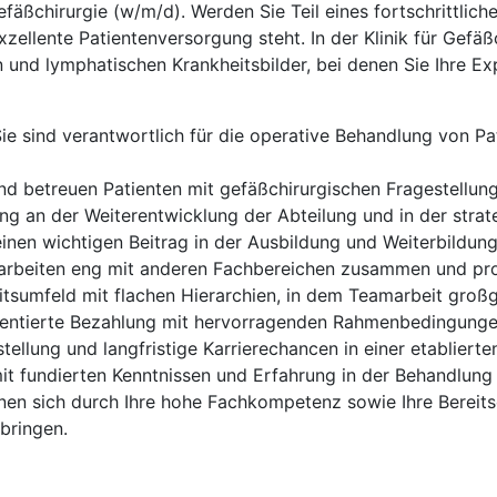
efäßchirurgie (w/m/d). Werden Sie Teil eines fortschrittli
xzellente Patientenversorgung steht. In der Klinik für Gefäß
n und lymphatischen Krankheitsbilder, bei denen Sie Ihre E
ie sind verantwortlich für die operative Behandlung von P
 und betreuen Patienten mit gefäßchirurgischen Fragestellu
ng an der Weiterentwicklung der Abteilung und in der strat
 einen wichtigen Beitrag in der Ausbildung und Weiterbildun
e arbeiten eng mit anderen Fachbereichen zusammen und pro
eitsumfeld mit flachen Hierarchien, in dem Teamarbeit groß
orientierte Bezahlung mit hervorragenden Rahmenbedingunge
llung und langfristige Karrierechancen in einer etablierten K
mit fundierten Kenntnissen und Erfahrung in der Behandlun
en sich durch Ihre hohe Fachkompetenz sowie Ihre Bereitsc
bringen.