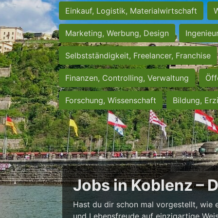
Einkauf, Logistik, Materialwirtschaft
W
Marketing, Werbung, Design
Ingenieu
Selbstständigkeit, Freelancer, Franchise
Finanzen, Controlling, Verwaltung
Öff
Forschung, Wissenschaft
Bildung, Erz
Jobs in Koblenz – 
Hast du dir schon mal vorgestellt, wie 
und Lebensfreude auf einzigartige Weise 