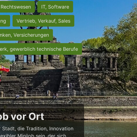
Rechtswesen
IT, Software
ung
Vertrieb, Verkauf, Sales
nken, Versicherungen
rk, gewerblich technische Berufe
b vor Ort
 Stadt, die Tradition, Innovation
exibler Minijob sein, der sich