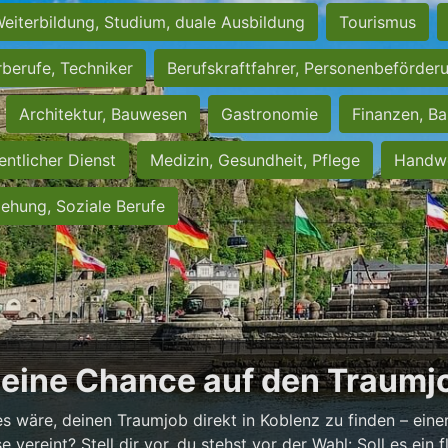
eiterbildung, Studium, duale Ausbildung
Tourismus
rberufe, Techniker
Berufskraftfahrer, Personenbeförder
Architektur, Bauwesen
Gastronomie
Finanzen, Ba
entlicher Dienst
Medizin, Gesundheit, Pflege
Handwe
iehung, Soziale Berufe
Deine Chance auf den Traumjo
es wäre, deinen Traumjob direkt in Koblenz zu finden – einer
vereint? Stell dir vor, du stehst vor der Wahl: Soll es ein fl