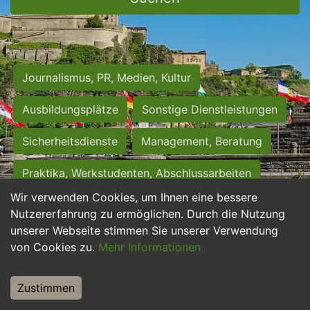
Journalismus, PR, Medien, Kultur
Ausbildungsplätze
Sonstige Dienstleistungen
Sicherheitsdienste
Management, Beratung
Praktika, Werkstudenten, Abschlussarbeiten
Wir verwenden Cookies, um Ihnen eine bessere
Personalwesen
Assistenz, Sekretariat
Nutzererfahrung zu ermöglichen. Durch die Nutzung
unserer Webseite stimmen Sie unserer Verwendung
Hilfskräfte, Aushilfs- und Nebenjobs
von Cookies zu.
Mehr Informationen
Einkauf, Logistik, Materialwirtschaft
Zustimmen
Weiterbildung, Studium, duale Ausbildung