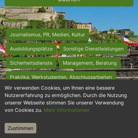
Journalismus, PR, Medien, Kultur
Ausbildungsplätze
Sonstige Dienstleistungen
Sicherheitsdienste
Management, Beratung
Praktika, Werkstudenten, Abschlussarbeiten
Wir verwenden Cookies, um Ihnen eine bessere
Personalwesen
Assistenz, Sekretariat
Nutzererfahrung zu ermöglichen. Durch die Nutzung
unserer Webseite stimmen Sie unserer Verwendung
Hilfskräfte, Aushilfs- und Nebenjobs
von Cookies zu.
Mehr Informationen
Einkauf, Logistik, Materialwirtschaft
Zustimmen
Weiterbildung, Studium, duale Ausbildung