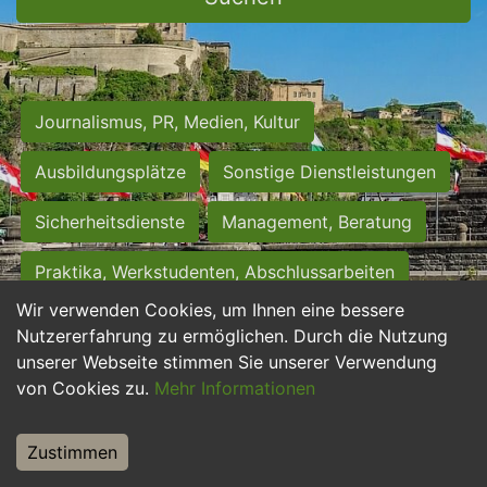
Journalismus, PR, Medien, Kultur
Ausbildungsplätze
Sonstige Dienstleistungen
Sicherheitsdienste
Management, Beratung
Praktika, Werkstudenten, Abschlussarbeiten
Wir verwenden Cookies, um Ihnen eine bessere
Personalwesen
Assistenz, Sekretariat
Nutzererfahrung zu ermöglichen. Durch die Nutzung
unserer Webseite stimmen Sie unserer Verwendung
Hilfskräfte, Aushilfs- und Nebenjobs
von Cookies zu.
Mehr Informationen
Einkauf, Logistik, Materialwirtschaft
Zustimmen
Weiterbildung, Studium, duale Ausbildung