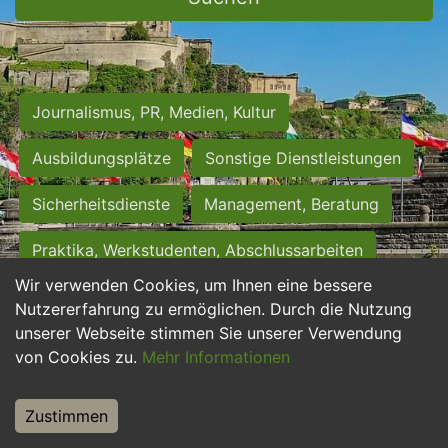
Journalismus, PR, Medien, Kultur
Ausbildungsplätze
Sonstige Dienstleistungen
Sicherheitsdienste
Management, Beratung
Praktika, Werkstudenten, Abschlussarbeiten
Wir verwenden Cookies, um Ihnen eine bessere
Personalwesen
Assistenz, Sekretariat
Nutzererfahrung zu ermöglichen. Durch die Nutzung
unserer Webseite stimmen Sie unserer Verwendung
Hilfskräfte, Aushilfs- und Nebenjobs
von Cookies zu.
Mehr Informationen
Einkauf, Logistik, Materialwirtschaft
Zustimmen
Weiterbildung, Studium, duale Ausbildung