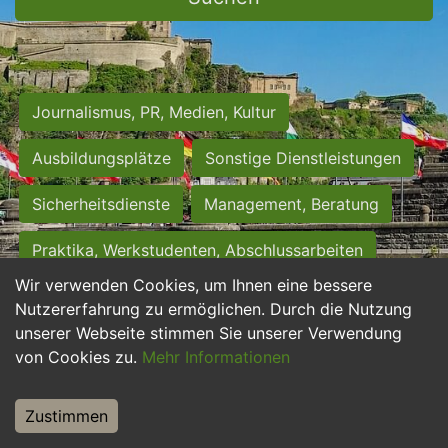
Journalismus, PR, Medien, Kultur
Ausbildungsplätze
Sonstige Dienstleistungen
Sicherheitsdienste
Management, Beratung
Praktika, Werkstudenten, Abschlussarbeiten
Wir verwenden Cookies, um Ihnen eine bessere
Personalwesen
Assistenz, Sekretariat
Nutzererfahrung zu ermöglichen. Durch die Nutzung
unserer Webseite stimmen Sie unserer Verwendung
Hilfskräfte, Aushilfs- und Nebenjobs
von Cookies zu.
Mehr Informationen
Einkauf, Logistik, Materialwirtschaft
Zustimmen
Weiterbildung, Studium, duale Ausbildung