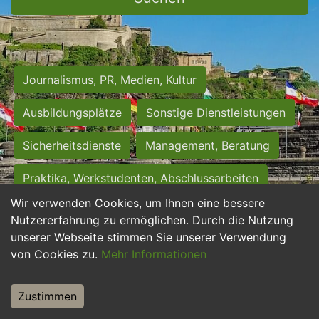
Journalismus, PR, Medien, Kultur
Ausbildungsplätze
Sonstige Dienstleistungen
Sicherheitsdienste
Management, Beratung
Praktika, Werkstudenten, Abschlussarbeiten
Wir verwenden Cookies, um Ihnen eine bessere
Personalwesen
Assistenz, Sekretariat
Nutzererfahrung zu ermöglichen. Durch die Nutzung
unserer Webseite stimmen Sie unserer Verwendung
Hilfskräfte, Aushilfs- und Nebenjobs
von Cookies zu.
Mehr Informationen
Einkauf, Logistik, Materialwirtschaft
Zustimmen
Weiterbildung, Studium, duale Ausbildung