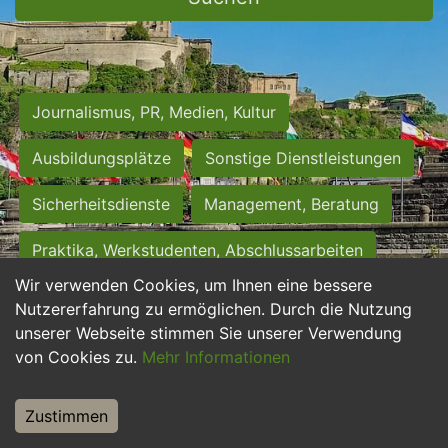
Journalismus, PR, Medien, Kultur
Ausbildungsplätze
Sonstige Dienstleistungen
Sicherheitsdienste
Management, Beratung
Praktika, Werkstudenten, Abschlussarbeiten
Wir verwenden Cookies, um Ihnen eine bessere
Personalwesen
Assistenz, Sekretariat
Nutzererfahrung zu ermöglichen. Durch die Nutzung
unserer Webseite stimmen Sie unserer Verwendung
Hilfskräfte, Aushilfs- und Nebenjobs
von Cookies zu.
Mehr Informationen
Einkauf, Logistik, Materialwirtschaft
Zustimmen
Weiterbildung, Studium, duale Ausbildung