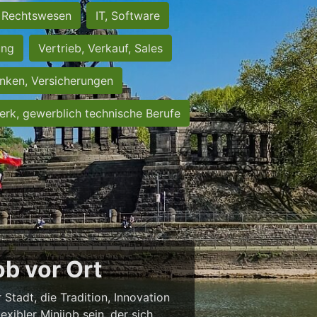
Rechtswesen
IT, Software
ung
Vertrieb, Verkauf, Sales
nken, Versicherungen
rk, gewerblich technische Berufe
b vor Ort
 Stadt, die Tradition, Innovation
exibler Minijob sein, der sich