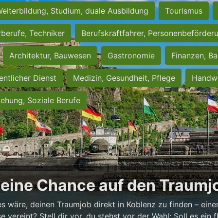
eiterbildung, Studium, duale Ausbildung
Tourismus
rberufe, Techniker
Berufskraftfahrer, Personenbeförder
Architektur, Bauwesen
Gastronomie
Finanzen, Ba
entlicher Dienst
Medizin, Gesundheit, Pflege
Handwe
iehung, Soziale Berufe
Deine Chance auf den Traumjo
es wäre, deinen Traumjob direkt in Koblenz zu finden – einer
vereint? Stell dir vor, du stehst vor der Wahl: Soll es ein fl