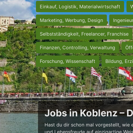
Einkauf, Logistik, Materialwirtschaft
W
Marketing, Werbung, Design
Ingenieu
Selbstständigkeit, Freelancer, Franchise
Finanzen, Controlling, Verwaltung
Öff
Forschung, Wissenschaft
Bildung, Erz
Jobs in Koblenz – 
Hast du dir schon mal vorgestellt, wie 
und Lebensfreude auf einzigartige Weise 