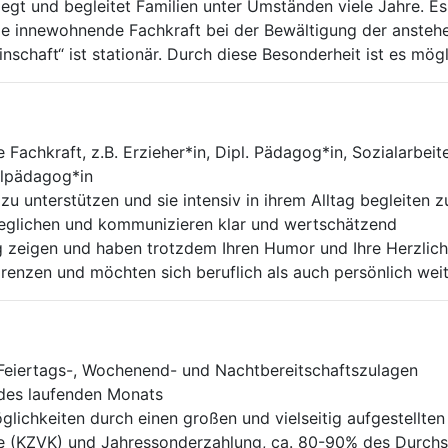
legt und begleitet Familien unter Umständen viele Jahre. Es 
die innewohnende Fachkraft bei der Bewältigung der anst
haft“ ist stationär. Durch diese Besonderheit ist es mögli
Fachkraft, z.B. Erzieher*in, Dipl. Pädagog*in, Sozialarbeit
ilpädagog*in
 zu unterstützen und sie intensiv in ihrem Alltag begleiten 
geglichen und kommunizieren klar und wertschätzend
g zeigen und haben trotzdem Ihren Humor und Ihre Herzlichk
renzen und möchten sich beruflich als auch persönlich wei
 Feiertags-, Wochenend- und Nachtbereitschaftszulagen
 des laufenden Monats
glichkeiten durch einen großen und vielseitig aufgestellte
ge (KZVK) und Jahressonderzahlung, ca. 80-90% des Durch