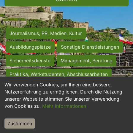
Journalismus, PR, Medien, Kultur
Ausbildungsplätze
Sonstige Dienstleistungen
Sicherheitsdienste
Management, Beratung
Praktika, Werkstudenten, Abschlussarbeiten
Wir verwenden Cookies, um Ihnen eine bessere
Personalwesen
Assistenz, Sekretariat
Nutzererfahrung zu ermöglichen. Durch die Nutzung
unserer Webseite stimmen Sie unserer Verwendung
Hilfskräfte, Aushilfs- und Nebenjobs
von Cookies zu.
Mehr Informationen
Einkauf, Logistik, Materialwirtschaft
Zustimmen
Weiterbildung, Studium, duale Ausbildung