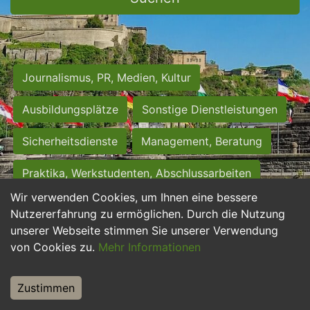
Journalismus, PR, Medien, Kultur
Ausbildungsplätze
Sonstige Dienstleistungen
Sicherheitsdienste
Management, Beratung
Praktika, Werkstudenten, Abschlussarbeiten
Wir verwenden Cookies, um Ihnen eine bessere
Personalwesen
Assistenz, Sekretariat
Nutzererfahrung zu ermöglichen. Durch die Nutzung
unserer Webseite stimmen Sie unserer Verwendung
Hilfskräfte, Aushilfs- und Nebenjobs
von Cookies zu.
Mehr Informationen
Einkauf, Logistik, Materialwirtschaft
Zustimmen
Weiterbildung, Studium, duale Ausbildung