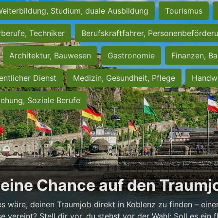
eiterbildung, Studium, duale Ausbildung
Tourismus
rberufe, Techniker
Berufskraftfahrer, Personenbeförder
Architektur, Bauwesen
Gastronomie
Finanzen, Ba
entlicher Dienst
Medizin, Gesundheit, Pflege
Handwe
iehung, Soziale Berufe
Deine Chance auf den Traumjo
es wäre, deinen Traumjob direkt in Koblenz zu finden – einer
vereint? Stell dir vor, du stehst vor der Wahl: Soll es ein fl