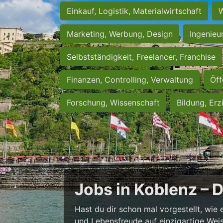
Einkauf, Logistik, Materialwirtschaft
W
Marketing, Werbung, Design
Ingenieu
Selbstständigkeit, Freelancer, Franchise
Finanzen, Controlling, Verwaltung
Öff
Forschung, Wissenschaft
Bildung, Erz
Jobs in Koblenz – 
Hast du dir schon mal vorgestellt, wie 
und Lebensfreude auf einzigartige Weise 