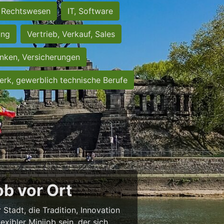
Rechtswesen
IT, Software
ung
Vertrieb, Verkauf, Sales
nken, Versicherungen
rk, gewerblich technische Berufe
b vor Ort
 Stadt, die Tradition, Innovation
exibler Minijob sein, der sich