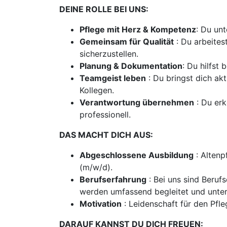
DEINE ROLLE BEI UNS:
Pflege mit Herz & Kompetenz
: Du un
Gemeinsam für Qualität
: Du arbeites
sicherzustellen.
Planung & Dokumentation
: Du hilfst
Teamgeist leben
: Du bringst dich ak
Kollegen.
Verantwortung übernehmen
: Du erk
professionell.
DAS MACHT DICH AUS:
Abgeschlossene Ausbildung
: Altenp
(m/w/d).
Berufserfahrung
: Bei uns sind Beruf
werden umfassend begleitet und unter
Motivation
: Leidenschaft für den Pf
DARAUF KANNST DU DICH FREUEN: