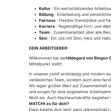
Kultur
: Ein wertschätzendes Arbeitsu
Bildung
: Einarbeitung und persönlich
Fairness
: Flexible Dienstpläne und fa
Karriere
: Regelmäßige Fort- und Weit
Team
: Zusammenarbeit über alle Ber
Sinn
: Ein Job mit Sinn, Herz und Halt
DEIN ARBEITGEBER:
Willkommen bei der
Hildegard von Bingen 
Mittelpunkt stellt!
In unseren zwölf erstklassig und modern aus
verlässliches Team, sondern auch eine herzl
Wir legen großen Wert auf Zusammenhalt un
und sorgen für eine angenehme Arbeitsatmosp
Wohl ein. Auch Nachwuchskräfte begleiten w
MATCHt es für dich?
Dann bewirb dich jetzt ganz unkompliziert