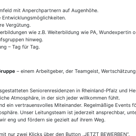
mfeld mit Anperchpartnern auf Augenhöhe.
e Entwicklungsmöglichkeiten.
ire Vergütung.
erbildungen wie z.B. Weiterbildung wie PA, Wundexpertin o.
ufsgruppen hinweg.
ung – Tag für Tag.
Gruppe
– einem Arbeitgeber, der Teamgeist, Wertschätzun
gestatteten Seniorenresidenzen in Rheinland-Pfalz und Hess
iche Atmosphäre, in der sich jeder willkommen fühlt.
d ein vertrauensvolles Miteinander. Regelmäßige Events f
häre. Unser Leitungsteam ist jederzeit ansprechbar, unters
ir eng und fördern sie gezielt auf ihrem Weg.
 mit nur zwei Klicks über den Button „JETZT BEWERBEN“.