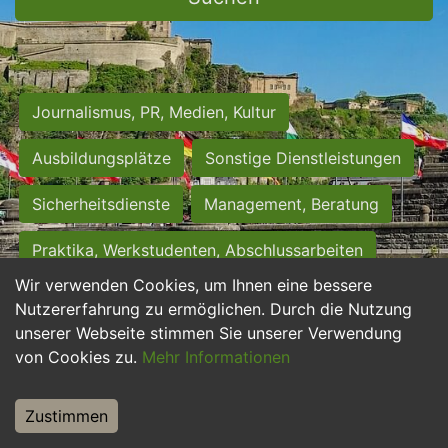
Journalismus, PR, Medien, Kultur
Ausbildungsplätze
Sonstige Dienstleistungen
Sicherheitsdienste
Management, Beratung
Praktika, Werkstudenten, Abschlussarbeiten
Wir verwenden Cookies, um Ihnen eine bessere
Personalwesen
Assistenz, Sekretariat
Nutzererfahrung zu ermöglichen. Durch die Nutzung
unserer Webseite stimmen Sie unserer Verwendung
Hilfskräfte, Aushilfs- und Nebenjobs
von Cookies zu.
Mehr Informationen
Einkauf, Logistik, Materialwirtschaft
Zustimmen
Weiterbildung, Studium, duale Ausbildung