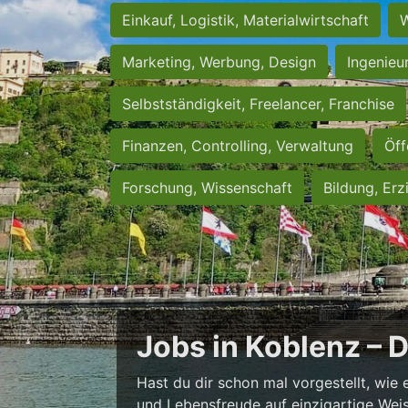
Einkauf, Logistik, Materialwirtschaft
W
Marketing, Werbung, Design
Ingenieu
Selbstständigkeit, Freelancer, Franchise
Finanzen, Controlling, Verwaltung
Öff
Forschung, Wissenschaft
Bildung, Erz
Jobs in Koblenz – 
Hast du dir schon mal vorgestellt, wie 
und Lebensfreude auf einzigartige Weise 