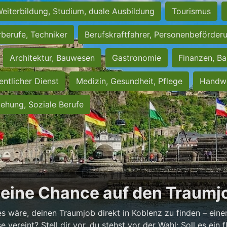
eiterbildung, Studium, duale Ausbildung
Tourismus
rberufe, Techniker
Berufskraftfahrer, Personenbeförder
Architektur, Bauwesen
Gastronomie
Finanzen, Ba
entlicher Dienst
Medizin, Gesundheit, Pflege
Handwe
iehung, Soziale Berufe
Deine Chance auf den Traumjo
es wäre, deinen Traumjob direkt in Koblenz zu finden – einer
vereint? Stell dir vor, du stehst vor der Wahl: Soll es ein fl