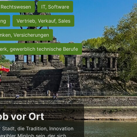
Rechtswesen
IT, Software
ung
Vertrieb, Verkauf, Sales
nken, Versicherungen
rk, gewerblich technische Berufe
b vor Ort
 Stadt, die Tradition, Innovation
exibler Minijob sein, der sich