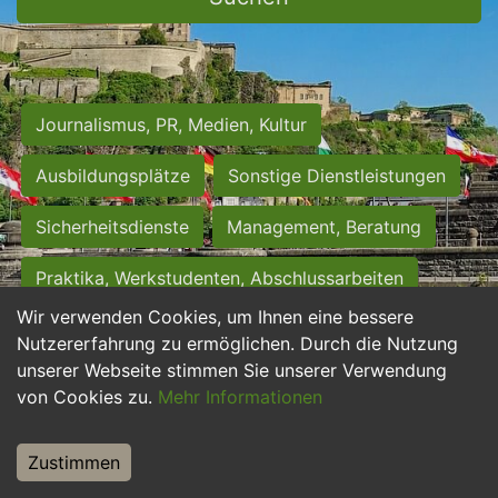
Journalismus, PR, Medien, Kultur
Ausbildungsplätze
Sonstige Dienstleistungen
Sicherheitsdienste
Management, Beratung
Praktika, Werkstudenten, Abschlussarbeiten
Wir verwenden Cookies, um Ihnen eine bessere
Personalwesen
Assistenz, Sekretariat
Nutzererfahrung zu ermöglichen. Durch die Nutzung
unserer Webseite stimmen Sie unserer Verwendung
Hilfskräfte, Aushilfs- und Nebenjobs
von Cookies zu.
Mehr Informationen
Einkauf, Logistik, Materialwirtschaft
Zustimmen
Weiterbildung, Studium, duale Ausbildung