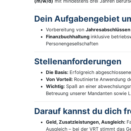
(m/w/d)
mit mindestens drei Jahren Berufs
Dein Aufgabengebiet um
Vorbereitung von
Jahresabschlüsse
Finanzbuchhaltung
inklusive betriebs
Personengesellschaften
Stellenanforderungen
Die Basis:
Erfolgreich abgeschlossene
Von Vorteil:
Routinierte Anwendung 
Wichtig:
Spaß an einer abwechslungsre
Betreuung unserer Mandanten sowie Lu
Darauf kannst du dich f
Geld, Zusatzleistungen, Ausgleich:
F
Ausgleich – bei der VRT stimmt das G