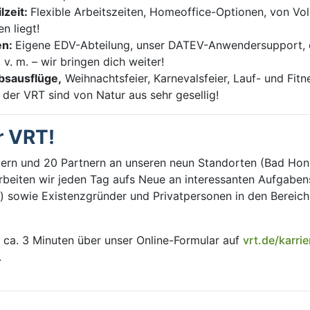
lzeit:
Flexible Arbeitszeiten, Homeoffice-Optionen, von Voll
n liegt!
en:
Eigene EDV-Abteilung, unser DATEV-Anwendersupport, d
 v. m. – wir bringen dich weiter!
bsausflüge,
Weihnachtsfeier, Karnevalsfeier, Lauf- und Fi
i der VRT sind von Natur aus sehr gesellig!
r VRT!
itern und 20 Partnern an unseren neun Standorten (Bad Hon
rbeiten wir jeden Tag aufs Neue an interessanten Aufgabens
sowie Existenzgründer und Privatpersonen in den Bereich
 ca. 3 Minuten über unser Online-Formular auf
vrt.de/karrie
.