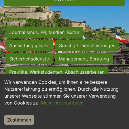
Journalismus, PR, Medien, Kultur
Ausbildungsplätze
Sonstige Dienstleistungen
Sicherheitsdienste
Management, Beratung
Praktika, Werkstudenten, Abschlussarbeiten
Wir verwenden Cookies, um Ihnen eine bessere
Personalwesen
Assistenz, Sekretariat
Nutzererfahrung zu ermöglichen. Durch die Nutzung
unserer Webseite stimmen Sie unserer Verwendung
Hilfskräfte, Aushilfs- und Nebenjobs
von Cookies zu.
Mehr Informationen
Einkauf, Logistik, Materialwirtschaft
Zustimmen
Weiterbildung, Studium, duale Ausbildung